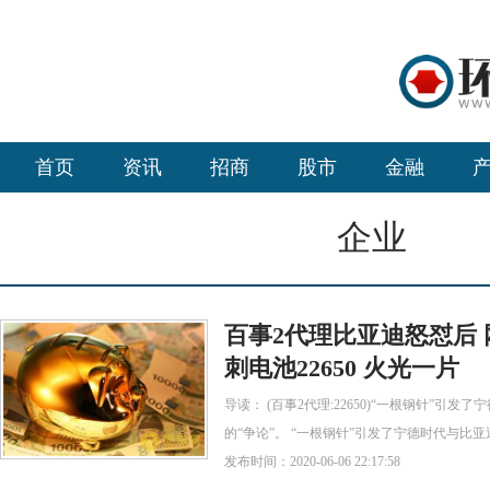
首页
资讯
招商
股市
金融
企业
百事2代理比亚迪怒怼后
刺电池22650 火光一片
导读： (百事2代理:22650)“一根钢针”引
的“争论”。 “一根钢针”引发了宁德时代与比
发布时间：2020-06-06 22:17:58