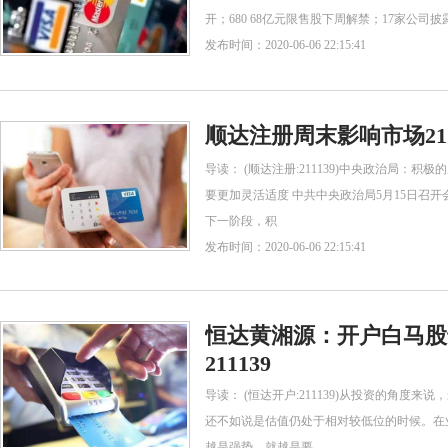
开；680 68亿元限售股下周解禁；17家公司披
发布时间：2020-06-06 22:15:41
顺达注册周末影响市场21
导读： (顺达注册:211139)中央政治局：
要更加灵活适度 中共中央政治局5月15日召
下一阶段，积
发布时间：2020-06-06 22:15:41
恒达黄湘源：开户白马股
211139
导读： (恒达开户:211139)从投资的角度
还不如说是估值仍处于相对较低位的时候。在
越是强势，就越是要