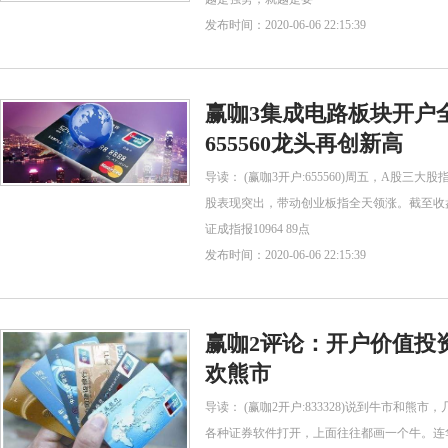
发布时间：2020-06-06 22:15:39
赢咖3集成电路板块开户
655560龙头再创新高
导读： (赢咖3开户:655560)周五，A股
股表现突出，带动创业板指全天领涨。截至收盘，上
证成指报10964 89点
发布时间：2020-06-06 22:15:39
赢咖2评论：开户价值投资
欢熊市
导读： (赢咖2开户:833328)说到牛市和
各种证券软件打开，上面往往都画一个牛。连