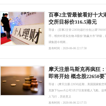
百事2主管最被看好十大港
交所目标价316.5港元
导读： (百事2主管:22650)该行分别上调“JS
币，维持对君实生物-B股份“跑赢大市”评级，
调集团今明两...
发布时间：2020-06-06 22:17:58
摩天注册马斯克再疯狂：
即将开始 概念股22650
导读： (摩天注册:22650)近期，美国国家航
克旗下SpaceX公司5月27日发射载人飞船
人飞行，历史意义
发布时间：2020-06-06 22:17:55