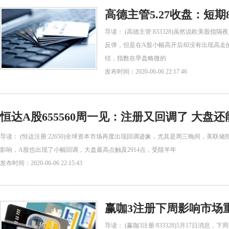
高德主管5.27收盘：短期8
导读： (高德主管:833328)虽然说欧美股
反弹，但是在A股小幅高开后却没有出现高走
结，指数在早盘略微的
发布时间：2020-06-06 22:17:46
恒达A股655560周一见：注册又回调了 大盘还能
导读： (恒达注册:22650)全球资本市场再度出现回调迹象，尤其是周三晚间，美
影响，A股也出现了小幅回调，大盘最高点触及2914点，受阻半年
发布时间：2020-06-06 22:15:43
赢咖3注册下周影响市场重要
导读： (赢咖3注册:833328)5月17日消